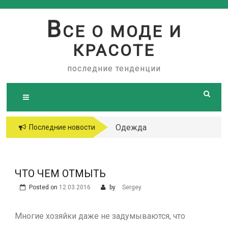
Skip
to
В
СЕ О МОДЕ И
content
КРАСОТЕ
последние тенденции
Одежда
Последние новости
больших
размеров
ЧТО ЧЕМ ОТМЫТЬ
Posted on
12.03.2016
by
Sergey
Многие хозяйки даже не задумываются, что