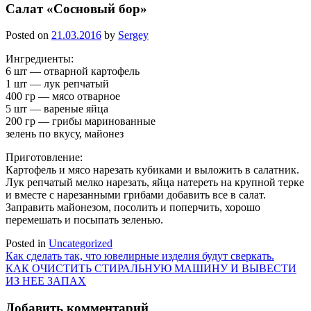
Салат «Сосновый бор»
Posted on
21.03.2016
by
Sergey
Ингредиенты:
6 шт — отварной картофель
1 шт — лук репчатый
400 гр — мясо отварное
5 шт — вареные яйца
200 гр — грибы маринованные
зелень по вкусу, майонез
Приготовление:
Картофель и мясо нарезать кубиками и выложить в салатник.
Лук репчатый мелко нарезать, яйца натереть на крупной терке
и вместе с нарезанными грибами добавить все в салат.
Заправить майонезом, посолить и поперчить, хорошо
перемешать и посыпать зеленью.
Posted in
Uncategorized
Навигация
Как сделать так, что ювелирные изделия будут сверкать.
КАК ОЧИСТИТЬ СТИРАЛЬНУЮ МАШИНУ И ВЫВЕСТИ
по
ИЗ НЕЕ ЗАПАХ
записям
Добавить комментарий