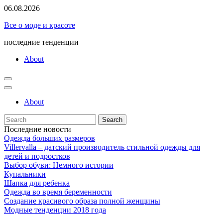
Skip
06.08.2026
to
Все о моде и красоте
content
последние тенденции
About
About
Search
for:
Последние новости
Одежда больших размеров
Villervalla – датский производитель стильной одежды для
детей и подростков
Выбор обуви: Немного истории
Купальники
Шапка для ребенка
Одежда во время беременности
Создание красивого образа полной женщины
Модные тенденции 2018 года