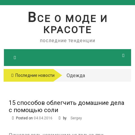
Skip
to
В
СЕ О МОДЕ И
content
КРАСОТЕ
последние тенденции
Одежда
Последние новости
больших
размеров
15 способов облегчить домашние дела
с помощью соли
Posted on
04.04.2016
by
Sergey