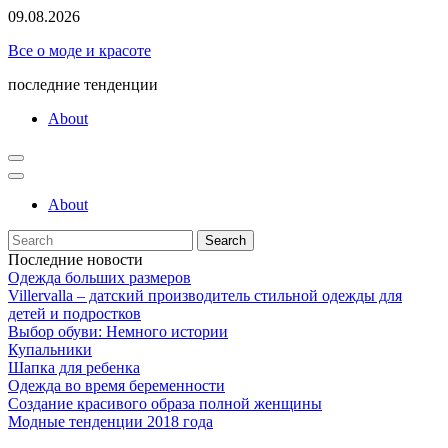
Skip
09.08.2026
to
Все о моде и красоте
content
последние тенденции
About
About
Search
for:
Последние новости
Одежда больших размеров
Villervalla – датский производитель стильной одежды для
детей и подростков
Выбор обуви: Немного истории
Купальники
Шапка для ребенка
Одежда во время беременности
Создание красивого образа полной женщины
Модные тенденции 2018 года