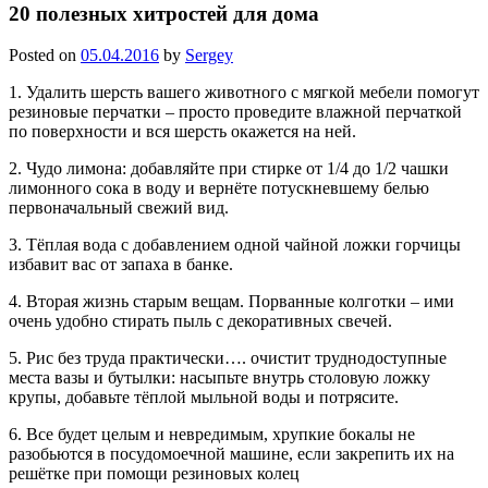
20 полезных хитростей для дома
Posted on
05.04.2016
by
Sergey
1. Удалить шерсть вашего животного с мягкой мебели помогут
резиновые перчатки – просто проведите влажной перчаткой
по поверхности и вся шерсть окажется на ней.
2. Чудо лимона: добавляйте при стирке от 1/4 до 1/2 чашки
лимонного сока в воду и вернёте потускневшему белью
первоначальный свежий вид.
3. Тёплая вода с добавлением одной чайной ложки горчицы
избавит вас от запаха в банке.
4. Вторая жизнь старым вещам. Порванные колготки – ими
очень удобно стирать пыль с декоративных свечей.
5. Рис без труда практически…. очистит труднодоступные
места вазы и бутылки: насыпьте внутрь столовую ложку
крупы, добавьте тёплой мыльной воды и потрясите.
6. Все будет целым и невредимым, хрупкие бокалы не
разобьются в посудомоечной машине, если закрепить их на
решётке при помощи резиновых колец