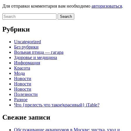
Для отправки комментария вам необходимо
авторизоваться
.
Search
for:
Рубрики
Uncategorized
Без рубрики
Вольная птица — гагара
Здоровье и медицина
Информация
Красота
Мода
Новости
Новости
Новости
Полезности
Разное
Что {прелесть что такое|красивый} iTable?
Свежие записи
Обслуживание аквариумов в Москве: чистка, уход и