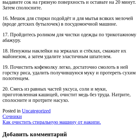
выдавите сок на грязную поверхность и оставьте на 20 минут.
Затем сполосните.
16. Мешок для стирки подойдёт и для мытья всяких мелочей
(вроде детских бутылочек) в посудомоечной машине.
17. Пройдитесь роликом для чистки одежды по трикотажному
абажуру.
18. Ненужны наклейки на зеркалах и стёклах, смажьте их
майонезом, а затем удалите эластичным шпателем.
19. Почистить кофемолку легко, достаточно смолоть в ней
горстку риса, удалить получившуюся муку и протереть сухим
полотенцем.
20. Смесь из равных частей уксуса, соли и муки,
приготовленная кашицей, очистит медь без труда. Натрите,
сполосните и протрите насухо.
Posted in
Uncategorized
Навигация
Сочники
Как очистить стиральную машину от накипи.
по
записям
Добавить комментарий