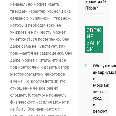
красивый}
изначально может иметь
iTable?
твердый характер, но, если она
связана с мужчиной – тираном,
который периодически ее
СВЕЖ
унижает, ее личность может
ИЕ
уничтожаться постепенно. Она
ЗАПИ
даже сама не чувствует, как
СИ
понижается ее самооценка. Она
даже может считать, что все
Обслужива
под контролем и давать отпор
аквариумо
жестокому мужу некоторое
в
время. Но впоследствии это
Москве:
отношение ее все равно
чистка,
сломает. К тому же поначалу
уход
физического насилия может и
и
не быть. Все начинается с
ремонт