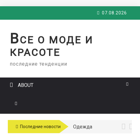
Skip
07.08.2026
to
content
В
СЕ О МОДЕ И
КРАСОТЕ
последние тенденции
ABOUT
Одежда
Последние новости
больших