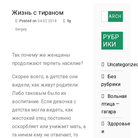
размеров
Жизнь с тираном
Search
Posted on
04.02.2018
by
for:
Sergey
РУБР
ИКИ
Так почему же женщины
продолжают терпеть насилие?
Uncategorize
Скорее всего, в детстве они
Без
рубрики
видели, как живут родители.
Либо таковым было их
Вольная
воспитание. Если девочка с
птица —
детства могла видеть, как
гагара
жестокий отец постоянно
Здоровье
оскорбляет или унижает мать, а
и
та ничем ему не отвечает, то