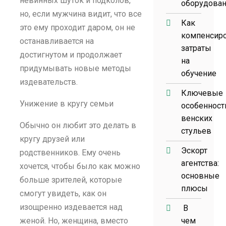
невинных шуток и подколов,
оборудова
но, если мужчина видит, что все
Как
это ему проходит даром, он не
компенсир
останавливается на
затраты
достигнутом и продолжает
на
придумывать новые методы
обучение
издевательств.
Ключевые
Унижение в кругу семьи
особенност
венских
Обычно он любит это делать в
стульев
кругу друзей или
Эскорт
родственников. Ему очень
агентства:
хочется, чтобы было как можно
основные
больше зрителей, которые
плюсы
смогут увидеть, как он
изощренно издевается над
В
женой. Но, женщина, вместо
чем