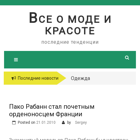
Skip
to
В
СЕ О МОДЕ И
content
КРАСОТЕ
последние тенденции
Одежда
Последние новости
больших
размеров
Пако Рабанн стал почетным
орденоносцем Франции
Posted on
21.01.2010
by
Sergey