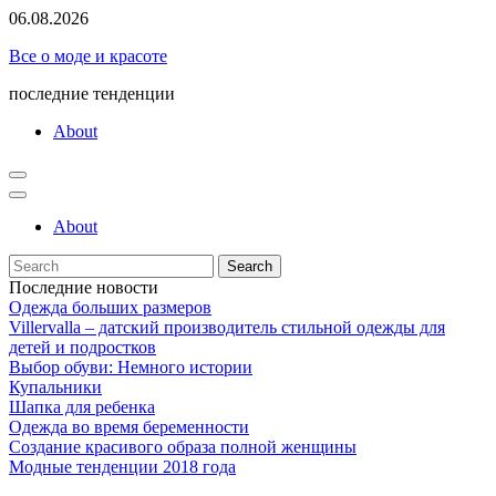
Skip
06.08.2026
to
Все о моде и красоте
content
последние тенденции
About
About
Search
for:
Последние новости
Одежда больших размеров
Villervalla – датский производитель стильной одежды для
детей и подростков
Выбор обуви: Немного истории
Купальники
Шапка для ребенка
Одежда во время беременности
Создание красивого образа полной женщины
Модные тенденции 2018 года