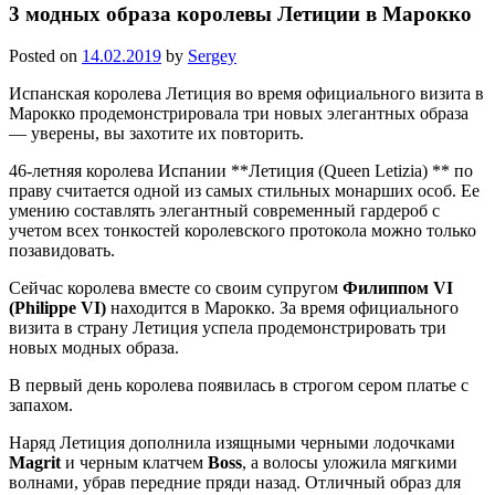
3 модных образа королевы Летиции в Марокко
Posted on
14.02.2019
by
Sergey
Испанская королева Летиция во время официального визита в
Марокко продемонстрировала три новых элегантных образа
— уверены, вы захотите их повторить.
46-летняя королева Испании **Летиция (Queen Letizia) ** по
праву считается одной из самых стильных монарших особ. Ее
умению составлять элегантный современный гардероб с
учетом всех тонкостей королевского протокола можно только
позавидовать.
Сейчас королева вместе со своим супругом
Филиппом VI
(Philippe VI)
находится в Марокко. За время официального
визита в страну Летиция успела продемонстрировать три
новых модных образа.
В первый день королева появилась в строгом сером платье с
запахом.
Наряд Летиция дополнила изящными черными лодочками
Magrit
и черным клатчем
Boss
, а волосы уложила мягкими
волнами, убрав передние пряди назад. Отличный образ для