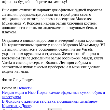
офисных будней — берите на заметку!
Еще один отличный вариант для офисных будней королева
Летиция продемонстрировала на второй день своего
официального визита, во время посещения Мавзолея
Мухаммеда V. Королева надела белый брючный костюм,
дополнив его светлыми лодочками и воздушным белым
платком.
Отдельного внимания достоин и вечерний наряд королевы.
На торжественном приеме у короля Марокко
Мохаммеда VI
Летиция появилась в роскошном белом платье
Varela
,
украшенном кружевом и стразами. Женственный наряд в
восточном стиле дополнили белые босоножки Magrit, клатч
Varela и сияющие серьги. Волосы Летиция собрала в
элегантный пучок с косым пробором, а в макияже сделала
акцент на глаза.
Фото: Getty Images
Posted in
Новости
Навигация
Неделя моды в Нью-Йорке: самые эффектные сумки, обувь и
аксессуары
по
В Лондоне открылась выставка, посвященная дизайнеру
записям
Кристиану Диору
Search