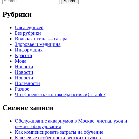
for:
Рубрики
Uncategorized
Без рубрики
Вольная птица — гагара
Здоровье и медицина
Информация
Красота
Мода
Новости
Новости
Новости
Полезности
Разное
Что {прелесть что такое|красивый} iTable?
Свежие записи
Обслуживание аквариумов в Москве: чистка, уход и
ремонт оборудования
Как компенсировать затраты на обучение
Ключевые особенности венских стульев