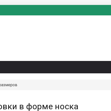
размеров
овки в форме носка