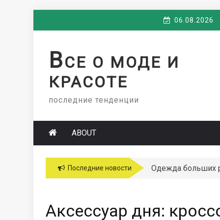
Skip
06.08.2026
to
content
В
СЕ О МОДЕ И
КРАСОТЕ
последние тенденции
ABOUT
Одежда больших 
Последние новости
Аксессуар дня: кросс