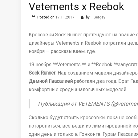
Vetements x Reebok
Posted on
17.11.2017
by
Sergey
Кроссовки Sock Runner претендуют на звание
дизайнеры Vetements и Reebok потратили целы
ноября — рассказываем, где.
18 ноября **Vetements ** и **Reebok **запус
Sock Runner
. Над созданием модели дизайнер
Демной Гвасалией
работали два года. Брат Гв
комфортные среди аналогичных моделей.
Публикация от VETEMENTS (@vetements_
Сколько будут стоить кроссовки, пока не сообщ
поторопиться: все вещи из лимитированной 
один день и только в Гонконге. Гурам Гвасали