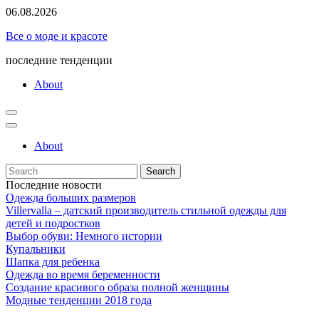
Skip
06.08.2026
to
Все о моде и красоте
content
последние тенденции
About
About
Search
for:
Последние новости
Одежда больших размеров
Villervalla – датский производитель стильной одежды для
детей и подростков
Выбор обуви: Немного истории
Купальники
Шапка для ребенка
Одежда во время беременности
Создание красивого образа полной женщины
Модные тенденции 2018 года