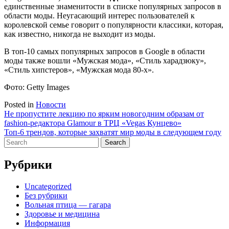
единственные знаменитости в списке популярных запросов в
области моды. Неугасающий интерес пользователей к
королевской семье говорит о популярности классики, которая,
как известно, никогда не выходит из моды.
В топ-10 самых популярных запросов в Google в области
моды также вошли «Мужская мода», «Стиль харадзюку»,
«Стиль хипстеров», «Мужская мода 80-х».
Фото: Getty Images
Posted in
Новости
Навигация
Не пропустите лекцию по ярким новогодним образам от
fashion-редактора Glamour в ТРЦ «Vegas Кунцево»
по
Топ-6 трендов, которые захватят мир моды в следующем году
записям
Search
for:
Рубрики
Uncategorized
Без рубрики
Вольная птица — гагара
Здоровье и медицина
Информация