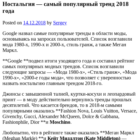
Ностальгия — самый популярный тренд 2018
года
Posted on
14.12.2018
by
Sergey
Google назвал самые популярные тренды в области моды,
основываясь на запросах пользователей. Список возглавили
мода 1980-х, 1990-х и 2000-х, стиль гранж, а также Меган
Маркл.
**Google **подвел итоги уходящего года и составил рейтинг
самых популярных модных трендов. Список возглавили
следующие запросы — «Мода 1980-х», «Стиль гранж», «Мода
1990-х», «2000-е годы мода», что позволяет с уверенностью
назвать ностальгию главным трендом 2018-го.
Джинсы с завышенной талией, куртки-косухи и леопардовый
принт — в моду действительно вернулись тренды прошлых
десятилетий. Что касается брендов, то в 2018-м самыми
популярными оказались **Fashion Nova, Louis Vuitton, Versace,
Givenchy, Gucci, Alexander McQueen, Dolce & Gabbana,
Fashionphile, Dior **и
Moschino
.
Любопытно, что в рейтинге также оказались **Меган Маркл
(Meghan Markle) **и
Кейт Миддлтон (Kate Middleton)
—