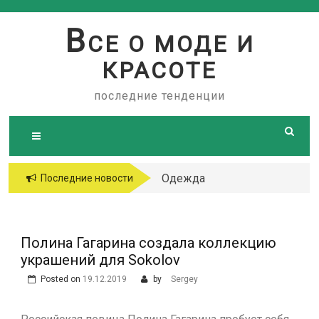
Skip
to
В
СЕ О МОДЕ И
content
КРАСОТЕ
последние тенденции
Одежда
Последние новости
больших
размеров
Полина Гагарина создала коллекцию
украшений для Sokolov
Posted on
19.12.2019
by
Sergey