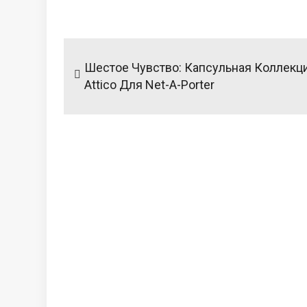
Навигация
по
Шестое Чувство: Капсульная Коллекц
записям
Attico Для Net-A-Porter