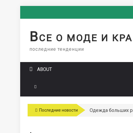
Skip
to
content
В
СЕ О МОДЕ И КР
последние тенденции
ABOUT
Одежда больших 
Последние новости