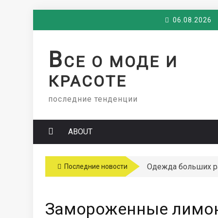
Skip
06.08.2026
to
content
В
СЕ О МОДЕ И
КРАСОТЕ
последние тенденции
ABOUT
Одежда больших 
Последние новости
Замороженные лимон