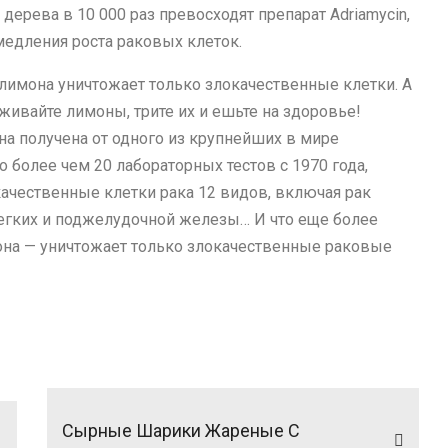
ерева в 10 000 раз превосходят препарат Аdriamycin,
едления роста раковых клеток.
 лимона уничтожает только злокачественные клетки. А
живайте лимоны, трите их и ешьте на здоровье!
а получена от одного из крупнейших в мире
о более чем 20 лабораторных тестов с 1970 года,
ачественные клетки рака 12 видов, включая рак
легких и поджелудочной железы… И что еще более
мона — уничтожает только злокачественные раковые
Сырные Шарики Жареные С