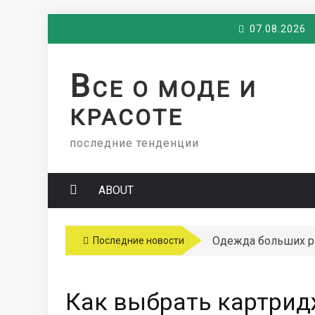
Skip
07.08.2026
to
content
В
СЕ О МОДЕ И
КРАСОТЕ
последние тенденции
ABOUT
Одежда больших 
Последние новости
Как выбрать картрид