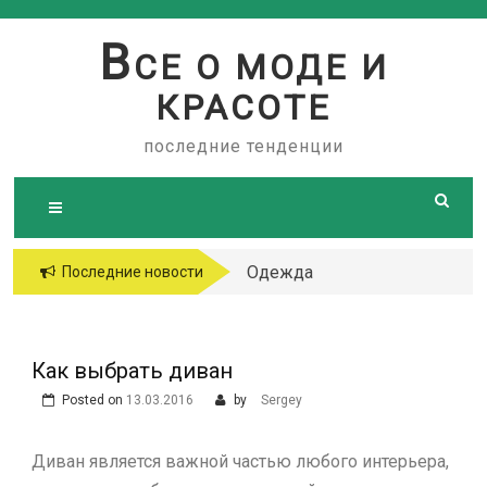
Skip
to
В
СЕ О МОДЕ И
content
КРАСОТЕ
последние тенденции
Одежда
Последние новости
больших
размеров
Как выбрать диван
Posted on
13.03.2016
by
Sergey
Диван является важной частью любого интерьера,