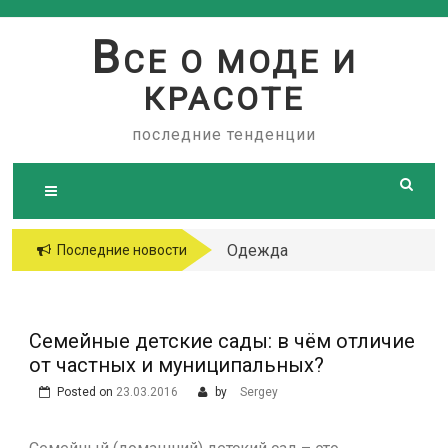
Skip
to
В
СЕ О МОДЕ И
content
КРАСОТЕ
последние тенденции
Одежда
Последние новости
больших
размеров
Семейные детские сады: в чём отличие
от частных и муниципальных?
Posted on
23.03.2016
by
Sergey