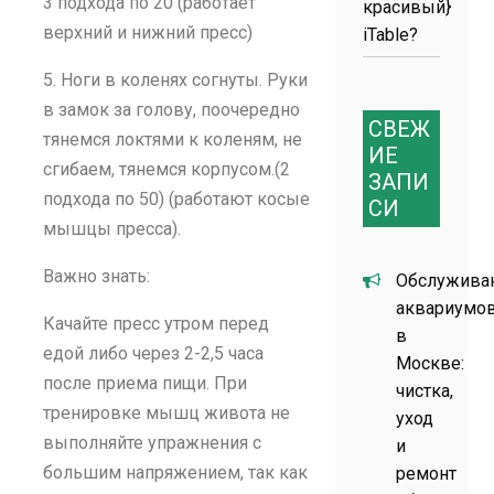
3 подхода по 20 (работает
красивый}
верхний и нижний пресс)
iTable?
5. Ноги в коленях согнуты. Руки
в замок за голову, поочередно
СВЕЖ
тянемся локтями к коленям, не
ИЕ
сгибаем, тянемся корпусом.(2
ЗАПИ
подхода по 50) (работают косые
СИ
мышцы пресса).
Важно знать:
Обслужива
аквариумо
Качайте пресс утром перед
в
едой либо через 2-2,5 часа
Москве:
после приема пищи. При
чистка,
тренировке мышц живота не
уход
выполняйте упражнения с
и
большим напряжением, так как
ремонт