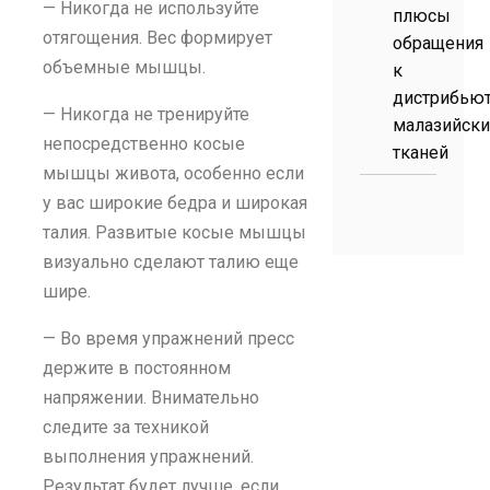
— Никогда не используйте
плюсы
отягощения. Вес формирует
обращения
объемные мышцы.
к
дистрибью
— Никогда не тренируйте
малазийски
непосредственно косые
тканей
мышцы живота, особенно если
у вас широкие бедра и широкая
талия. Развитые косые мышцы
визуально сделают талию еще
шире.
— Во время упражнений пресс
держите в постоянном
напряжении. Внимательно
следите за техникой
выполнения упражнений.
Результат будет лучше, если