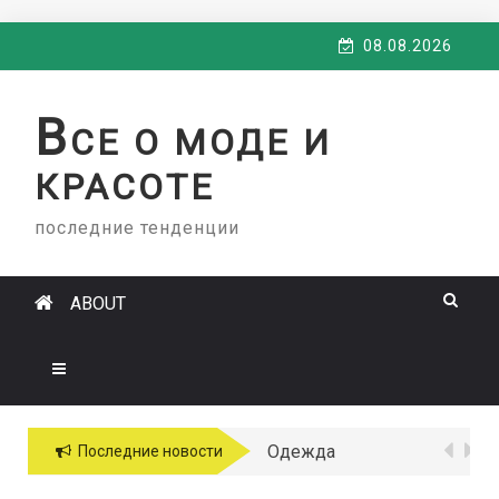
Skip
08.08.2026
to
content
В
СЕ О МОДЕ И
КРАСОТЕ
последние тенденции
ABOUT
Одежда
Последние новости
больших