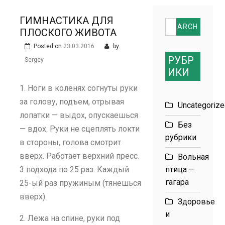
размеров
ГИМНАСТИКА ДЛЯ
Search
ПЛОСКОГО ЖИВОТА
for:
Posted on
23.03.2016
by
РУБР
Sergey
ИКИ
1. Ноги в коленях согнуты руки
за голову, подъем, отрывая
Uncategoriz
лопатки — выдох, опускаешься
Без
— вдох. Руки не сцеплять локти
рубрики
в стороны, голова смотрит
вверх. Работает верхний пресс.
Вольная
3 подхода по 25 раз. Каждый
птица —
гагара
25-ый раз пружиным (тянешься
вверх).
Здоровье
и
2. Лежа на спине, руки под