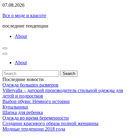
Skip
07.08.2026
to
Все о моде и красоте
content
последние тенденции
About
About
Search
for:
Последние новости
Одежда больших размеров
Villervalla – датский производитель стильной одежды для
детей и подростков
Выбор обуви: Немного истории
Купальники
Шапка для ребенка
Одежда во время беременности
Создание красивого образа полной женщины
Модные тенденции 2018 года