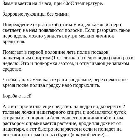
Замачивается на 4 часа, при 40оС температуре.
Здоровые луковицы без химии
Повреждение скрытнохоботником видел каждый: перо
светлеет, на нем появляются полоски. Если разорвать такое
перо вдоль, можно увидеть внутри мелких личинок
вредителя.
Помогает в первой половине лета полив посадок
нашатырным спиртом (1 ст. ложка на ведро воды) один раз в
неделю. Это и подкормка азотом, и отпугивающее запахом
средство.
Чтобы запах аммиака сохранился дольше, через некоторое
время после полива грядку надо подрыхлить.
Борьба с тлей
А я вот прочитала еще средство: на ведро воды берется 2
толовые ложки нашатырного спирта и добавляется чуток
стирального порошка (для лучшего прилипания) и этим
раствором опрыкивается растение, вроде тля дохнет от
нашатыря, а тот быстро испаряется и если и попадет на
листики то только польза будет (как удобрение)…