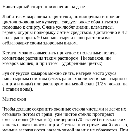
Нашатырный спирт: применение на даче
Любителям выращивать цветочки, помидорчики и прочие
цветочно-овощные культуры следует также обратиться за
помощью к спирту. Очень уж любят лилии, клематисы,
герань, огурцы подкормку с этим средством. Достаточно в 4 л
воды растворить 50 мл нашатыря и ваши растения вас
отблагодарят своим здоровым видом.
Кстати, можно совместить приятное с полезным: полить
комнатные растения таким раствором. Ни запахов, ни
комаров-мошек, и при этом – удобренные цветы:)
Зуд от укусов комаров можно снять, натерев место укуса
нашатырным спиртом (смесь равных количеств нашатырного
спирта и воды) или раствором питьевой соды (1/2 ч. ложки на
1 стакан воды).
Мытье окон
Чтобы дольше сохранить оконные стекла чистыми и легче их
отмывать потом от грязи, уже чистое стекло протирают
смесью воды (30 частей), глицерина (70 частей) и нескольких
капель нашатырного спирта. Стекла, протертые такой смесью,
меньше загрязняются, наледь зимой на них не образуется. При