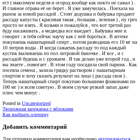
ест ( максимум неделя и огород вообще как никто не сажал ) .
И главное отрава её не берет . Я уже замучилась . Поехала на
рынок за новой рассадой . Стоят дедушка и бабушка продают
рассаду капусты ( красивая такая , большая , зеленая ) , ну грех
просто не взять . Я возьми и пожалуйся , что вот третий раз
буду насаживать , а медведка все выедает . Бабушка мне и
говорит : я тебя сейчас научу как с ней бороться . В аптеке
покупаешь нашатырный спирт , потом разводишь его 10 мг на
10 литров воды . И когда сажаешь рассаду то под каждый
кустик выливаешь по пол литровой баночке . И все , и с
рассадой будешь и с урожаем . Я так делаю уже второй год , и
вы знаете , помогает . В этом году посадила свой парник . Как
посеяла семена , залила грядку раствором с нашатырным
спиртом и хочу сказать результат на лицо ( рассада своя ) .
Теперь нашатырный спирт покупаю большими флаконами по
100 мг ) и всем советую . В моем случае резкий запах даже
плюс чем минус .
Posted in
Uncategorized
Навигация
Творожная запеканка с яблоками
Как выбрать оленину
по
записям
Добавить комментарий
Для отправки комментария вам необходимо
авторизоваться
.