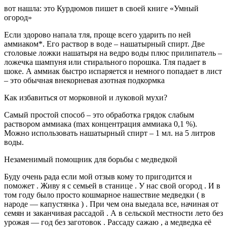
вот нашла: это Курдюмов пишет в своей книге «Умный
огород»
Если здорово напала тля, проще всего ударить по ней
аммиаком*. Его раствор в воде – нашатырный спирт. Две
столовые ложки нашатыря на ведро воды плюс прилипатель –
ложечка шампуня или стирального порошка. Тля падает в
шоке. А аммиак быстро испаряется и немного попадает в лист
– это обычная внекорневая азотная подкормка
Как избавиться от морковной и луковой мухи?
Самый простой способ – это обработка грядок слабым
раствором аммиака (max концентрация аммиака 0,1 %).
Можно использовать нашатырный спирт – 1 мл. на 5 литров
воды.
Незаменимый помощник для борьбы с медведкой
Буду очень рада если мой отзыв кому то пригодится и
поможет . Живу я с семьей в станице . У нас свой огород . И в
том году было просто кошмарное нашествие медведки ( в
народе — капустянка ) . При чем она выедала все, начиная от
семян и заканчивая рассадой . А в сельской местности лето без
урожая — год без заготовок . Рассаду сажаю , а медведка её