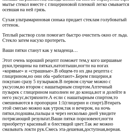
мытье стекол вместе с глицериновой пленкой легко смывается
осевшая на ней грязь.
Сухая ультрамариновая синька придает стеклам голубоватый
оттенок.
Теплый раствор соли помогает быстро очистить окно от льда.
Стекло затем насухо протереть.
Ваши пятки станут как у младенца…
Этот очень хороший рецепт поможет тем,у кого шершавые
руки,трещины на пятках,натоптыши,ногти на ногах
«корявые» и «страшные».В общем-то их два рецепта с
глицерином,но они оба «работают».Берем глицерин,я
покупаю сразу 5 пузырьков.В первом случае можно с
уксусом,во втором с нашатырным спиртом.Аптечный
пузырек с глицерином наполнен не до конца,вот и долейте в
него уксус,встряхните.А если с нашатырным спиртом,то
смешиваются в пропорции 1:1(глицерин и спирт).Втирать
этой смесью можно как утром,так и вечером, на ночь
пятки,подошвы,пальцы и через несколько дней увидите
потрясающий результат.Ваши пятки порозовеют,ногти
приобретут красивый и блестящий цвет.Так же можно
смазывать локти рук.Смесь эта-дешевая,доступная,верная.