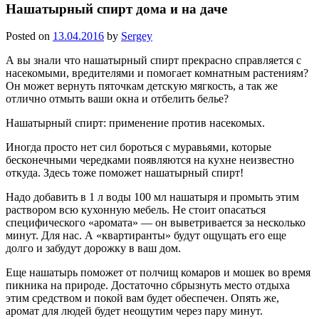
Нашатырный спирт дома и на даче
Posted on
13.04.2016
by
Sergey
А вы знали что нашатырный спирт прекрасно справляется с
насекомыми, вредителями и помогает комнатным растениям?
Он может вернуть пяточкам детскую мягкость, а так же
отлично отмыть ваши окна и отбелить белье?
Нашатырный спирт: применение против насекомых.
Иногда просто нет сил бороться с муравьями, которые
бесконечными чередками появляются на кухне неизвестно
откуда. Здесь тоже поможет нашатырный спирт!
Надо добавить в 1 л воды 100 мл нашатыря и промыть этим
раствором всю кухонную мебель. Не стоит опасаться
специфического «аромата» — он выветривается за несколько
минут. Для нас. А «квартиранты» будут ощущать его еще
долго и забудут дорожку в ваш дом.
Еще нашатырь поможет от полчищ комаров и мошек во время
пикника на природе. Достаточно сбрызнуть место отдыха
этим средством и покой вам будет обеспечен. Опять же,
аромат для людей будет неощутим через пару минут.