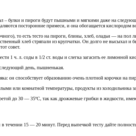
мал – булки и пироги будут пышными и мягкими даже на следую
удаляются посторонние примеси, и она обогащается кислородом в
сочного), то есть тесто на пироги, блины, хлеб, оладьи — на по
ственный хлеб стряпали из крупчатки. Он долго не высыхал и 
тот совет.
сти 1 ч. л. соды в 1/2 ст. воды и слегка загасить ее лимонной к
 следующий день, пышненькая.
яка: он способствует образованию очень плотной корочки на пир
плыми или комнатной температуры, продукты из холодильника з
ретой до 30 — 35ºС, так как дрожжевые грибки в жидкости, им
и в течении 15 — 20 минут. Перед выпечкой тесту дайте полност