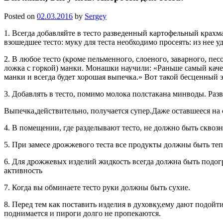
Posted on
02.03.2016
by
Sergey
1. Всегда добавляйте в тесто разведенный картофельный крах
взошедшее тесто: муку для теста необходимо просеять: из нее 
2. В любое тесто (кроме пельменного, слоеного, заварного, пе
ложка с горкой) манки. Монашки научили: «Раньше самый каче
манки и всегда будет хорошая выпечка.» Вот такой бесценный э
3. Добавлять в тесто, помимо молока полстакана минводы. Разве
Выпечка,действительно, получается супер.Даже оставшееся на
4. В помещении, где разделывают тесто, не должно быть сквозн
5. При замесе дрожжевого теста все продукты должны быть те
6. Для дрожжевых изделий жидкость всегда должна быть подог
активность
7. Когда вы обминаете тесто руки должны быть сухие.
8. Перед тем как поставить изделия в духовку,ему дают подойт
поднимается и пироги долго не пропекаются.