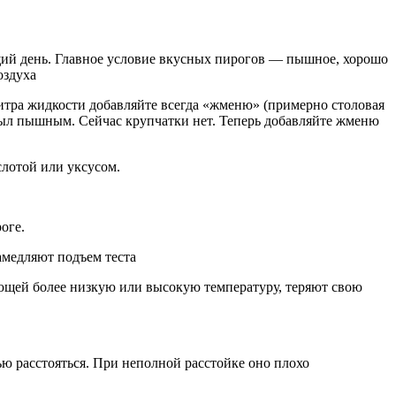
щий день. Главное условие вкусных пирогов — пышное, хорошо
оздуха
л литра жидкости добавляйте всегда «жменю» (примерно столовая
был пышным. Сейчас крупчатки нет. Теперь добавляйте жменю
ислотой или уксусом.
оге.
амедляют подъем теста
еющей более низкую или высокую температуру, теряют свою
ью расстояться. При неполной расстойке оно плохо