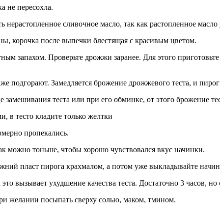
а не пересохла.
ть нерастопленное сливочное масло, так как растопленное масло 
ны, корочка после выпечки блестящая с красивым цветом.
ным запахом. Проверьте дрожжи заранее. Для этого приготовьт
 даже подгорают. Замедляется брожение дрожжевого теста, и пи
е замешивания теста или при его обминке, от этого брожение те
, в тесто кладите только желтки
омерно пропекались.
как можно тоньше, чтобы хорошо чувствовался вкус начинки.
ижний пласт пирога крахмалом, а потом уже выкладывайте начин
к это вызывает ухудшение качества теста. Достаточно 3 часов, но 
при желании посыпать сверху солью, маком, тмином.