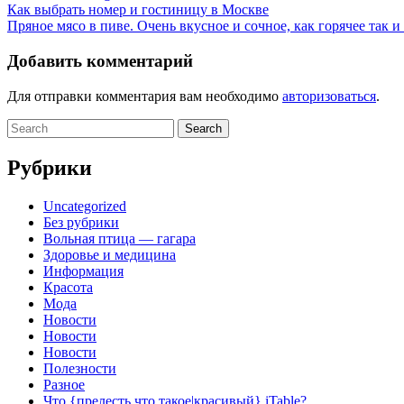
Навигация
Как выбрать номер и гостиницу в Москве
Пряное мясо в пиве. Очень вкусное и сочное, как горячее так 
по
записям
Добавить комментарий
Для отправки комментария вам необходимо
авторизоваться
.
Search
for:
Рубрики
Uncategorized
Без рубрики
Вольная птица — гагара
Здоровье и медицина
Информация
Красота
Мода
Новости
Новости
Новости
Полезности
Разное
Что {прелесть что такое|красивый} iTable?