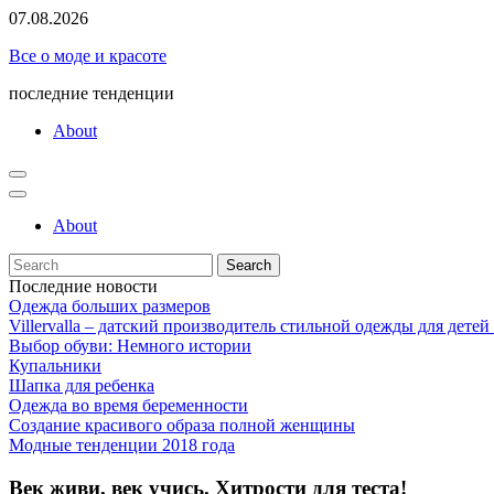
Skip
07.08.2026
to
Все о моде и красоте
content
последние тенденции
About
About
Search
for:
Последние новости
Одежда больших размеров
Villervalla – датский производитель стильной одежды для детей
Выбор обуви: Немного истории
Купальники
Шапка для ребенка
Одежда во время беременности
Создание красивого образа полной женщины
Модные тенденции 2018 года
Век живи, век учись. Хитрости для теста!